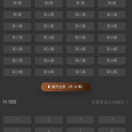
第5集
第6集
第7集
第8集
第9集
第10集
第11集
第12集
第13集
第14集
第15集
第16集
第17集
第18集
第19集
第20集
第21集
第22集
第23集
第24集
第25集
第26集
第27集
第28集
第29集
第30集
第31集
第32集
⬇ 展开全部（共 38 集）
BL线路
无需安装任何插件
1
2
3
4
5
6
7
8