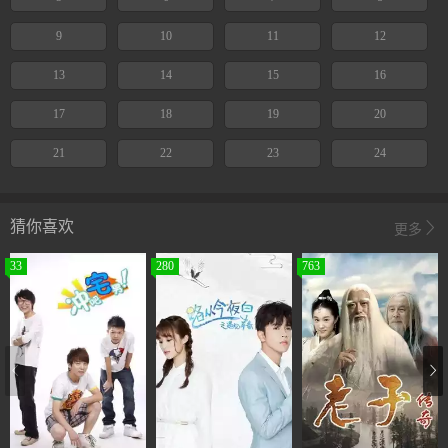
9
10
11
12
13
14
15
16
17
18
19
20
21
22
23
24
猜你喜欢
更多
33
280
763