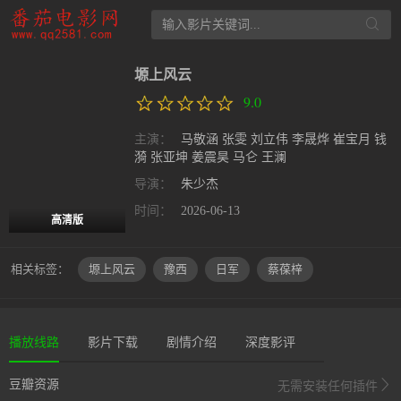
塬上风云
9.0
主演：
马敬涵
张雯
刘立伟
李晟烨
崔宝月
钱
漪
张亚坤
姜震昊
马仑
王澜
导演：
朱少杰
时间：
2026-06-13
高清版
相关标签：
塬上风云
豫西
日军
蔡葆梓
播放线路
影片下载
剧情介绍
深度影评
豆瓣资源
无需安装任何插件