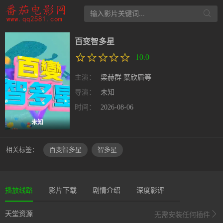
百变智多星
10.0
主演：
梁赫群
葉欣眉等
导演：
未知
时间：
2026-08-06
未知
相关标签：
百变智多星
智多星
播放线路
影片下载
剧情介绍
深度影评
天堂资源
无需安装任何插件