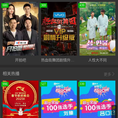
680
369
439
开拍吧
热血街舞团剧情升级版
人性大不同
相关热播
更多
996
527
339