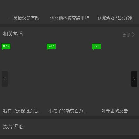
一念情深爱有韵
池总他不按套路出牌
窈窕淑女君总好逑
相关热播
更多
873
747
795
我有了透视眼之后，运气好到爆
小叔子的功劳百万年薪真相曝光
叶千金的反击
影片评论